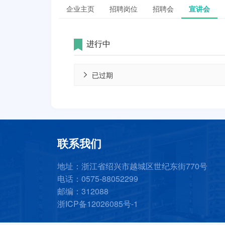
企业主页
招聘岗位
招聘会
宣讲会
进行中
已过期
联系我们
地址：浙江省绍兴市越城区世纪东街770号
电话：0575-88052299
邮编：312088
浙ICP备12026085号-1