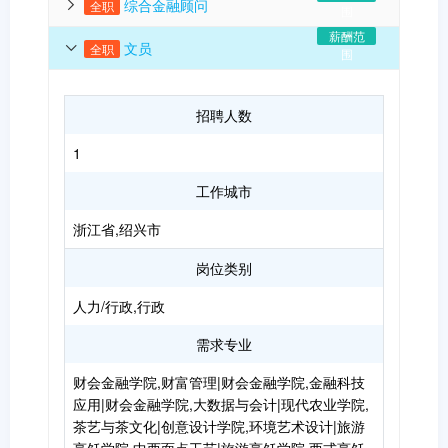
综合金融顾问
全职
15000
15000-
围
薪酬范
文员
全职
20000
15000-
围
20000
5000以下
招聘人数
1
工作城市
浙江省,绍兴市
岗位类别
人力/行政,行政
需求专业
财会金融学院,财富管理|财会金融学院,金融科技
应用|财会金融学院,大数据与会计|现代农业学院,
茶艺与茶文化|创意设计学院,环境艺术设计|旅游