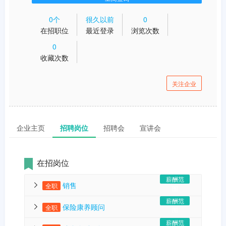
0个
很久以前
0
在招职位
最近登录
浏览次数
0
收藏次数
关注企业
企业主页
招聘岗位
招聘会
宣讲会
在招岗位
薪酬范
销售
全职
围
薪酬范
保险康养顾问
全职
10000-
围
薪酬范