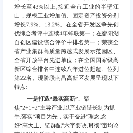
增长至43%以上,接近全市工业的半壁江
山，规模工业增加值、固定资产投资分别
增长7.9%、13.2%。在全省开发区争先创
优综合考评中连续4年蝉联第一；在鄱阳湖
自创区建设综合评价中排名第一；荣获全
省产业集群高质量跨越式发展示范园区、
全省开放平台先进单位；在全国国家级高
新区综合排名中连续八年进位赶超、位列
第22名。现阶段南昌高新区发展呈现以下
特点:
一是打造“最实高新”。
聚
焦“2+1+2”主导产业,以产业链链长制为抓
手,落实“项目为先，实干奋进”理念,念
好“高大上、链群配”六字要诀,贯彻“亩均论