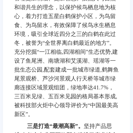
和谐共生的理念，以保护候鸟栖息地为核
心，着力打造五星白鹤保护小区，为鸟留
食、为鸟留水，有效保障了候鸟水生栖息
环境，吸引全球近四分之三的白鹤在此过
冬，被誉为“全世界离白鹤最近的地方”。
充分挖掘“一江相临,四湖相间”生态优势,建
设了鱼尾洲、南塘湖和艾溪湖、瑶湖等一
批生态公园,配套建成一批城市绿道,鹤舞鱼
尾景观桥、芦沙河景观人行天桥等城市绿
廊连接区域景观组团，绿地率达41.7%，
三百米见绿、五百米见园的格局基本形成,
被科技部火炬中心领导评价为“中国最美高
新区”。
三是打造“最潮高新”。
坚持产品思