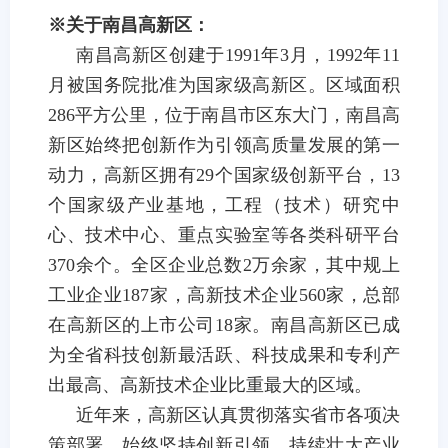
※关于南昌高新区：
南昌高新区
创建
于
1991
年
3
月，
1992
年
11
月被国务院批准为国家级高新区。区域面积
286
平方公里，
位于南昌市区东大门，南昌高
新区始终把创新作为引领高质量发展的第一
动力，高新区拥有
29
个国家级创新平台，
13
个国家级产业基地，
工程（技术）研究中
心、技术中心、重点实验室等各类科研平台
370
余个。
全区企业总数
2
万余家，其中规上
工业企业
187
家，高新技术企业
560
家，
总部
在高新区的上市公司
18
家。
南昌
高新区已成
为
全省科技创新最活跃、科技成果和专利产
出最高、高新技术企业比重最大的区域。
近年来，高新区认真贯彻落实省市各项决
策部署，
始终坚持创新引领，持续壮大产业