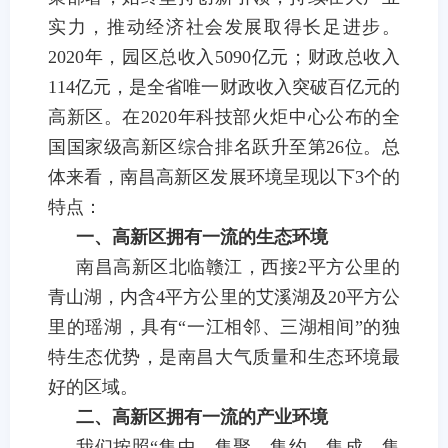
实力
，推动经济社会发展取得长足进步。
2020
年，园区总收入
5090
亿元；财政总收入
114
亿元，是全省唯一财政收入突破百亿元的
高新区。在
2020
年科技部火炬中心公布的全
国国家级高新区综合排名跃升至第
26
位。
总
体来看，南昌高新区发展环境呈现以下
3
个的
特点：
一、高新区拥有一流的生态环境
南昌高新区北临赣江，西接
2
平方公里的
青山湖，内含
4
平方公里的艾溪湖及
20
平方公
里的瑶湖，具有“一江相邻、三湖相间”的独
特生态优势，是南昌大气质量和生态环境最
好的区域。
二、
高新区拥有一流的产业环境
我们
按照“集中、集聚、集约、集成、集