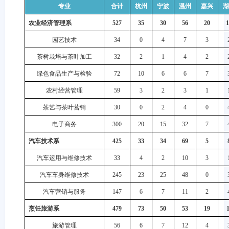
专业
合计
杭州
宁波
温州
嘉兴
湖
农业经济管理系
527
35
30
56
20
1
园艺技术
34
0
4
7
3
茶树栽培与茶叶加工
32
2
1
4
2
绿色食品生产与检验
72
10
6
6
7
农村经营管理
59
3
2
3
1
茶艺与茶叶营销
30
0
2
4
0
电子商务
300
20
15
32
7
汽车技术系
425
33
34
69
5
汽车运用与维修技术
33
4
2
10
3
汽车车身维修技术
245
23
25
48
0
汽车营销与服务
147
6
7
11
2
烹饪旅游系
479
73
50
53
19
1
旅游管理
56
6
7
12
4