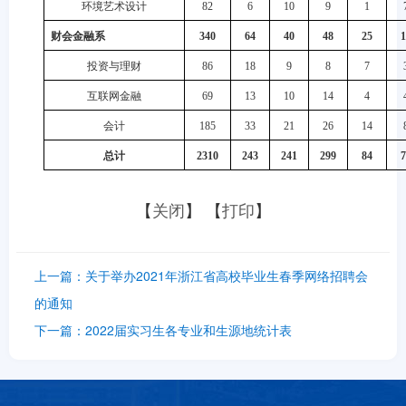
环境艺术设计
82
6
10
9
1
财会金融系
340
64
40
48
25
1
投资与理财
86
18
9
8
7
互联网金融
69
13
10
14
4
会计
185
33
21
26
14
总计
2310
243
241
299
84
7
【
关闭
】 【
打印
】
上一篇：
关于举办2021年浙江省高校毕业生春季网络招聘会
的通知
下一篇：
2022届实习生各专业和生源地统计表