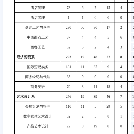
酒店管理
73
6
7
15
4
酒店管理
1
1
0
0
0
烹调工艺与营养
280
50
30
17
2
中西面点工艺
37
4
4
5
6
西餐工艺
32
6
2
4
3
经济贸易系
293
19
48
27
8
国际贸易实务
181
11
37
9
4
商务经纪与代理
33
0
0
0
0
商务英语
79
8
11
18
4
艺术设计系
246
19
39
46
7
1
会展策划与管理
110
11
5
29
5
1
数字媒体艺术设计
32
2
5
8
1
产品艺术设计
22
0
19
0
0